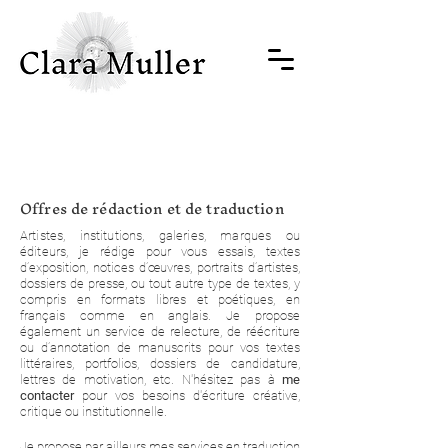
Offres de rédaction et de traduction
Artistes, institutions, galeries, marques ou
éditeurs,
je rédige pour vous essais, textes
d’exposition, notices d’œuvres, portraits d’artistes,
dossiers de presse, ou tout autre type de textes, y
compris en formats libres et poétiques, en
français comme en anglais.
Je propose
également un service de relecture, de réécriture
ou d’annotation de manuscrits pour vos textes
littéraires, portfolios, dossiers de candidature,
lettres de motivation, etc. N'hésitez pas à
me
contacter
pour vos besoins d'
écriture créative,
critique ou institutionnelle.
Je propose par ailleurs mes services en traduction