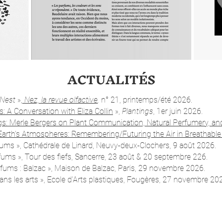
ACTUALI
TÉS
 Nest
»,
Nez, la revue olfactive
,
n° 21
,
printemps/été 2026.
s: A Conversation with Eliza Collin
»,
Plantings
,
1er juin 2026.
s: Merle Bergers on Plant Communication, Natural Perfumery, and.
 Earth's Atmospheres: Remembering/Futuring the Air in Breathabl
rfums
», Cathédrale de Linard
, Neuvy-deux-Clochers
, 9 août 2026.
rfums
», Tour des fiefs
, Sancerre
, 23 août & 20 septembre 226.
rfums : Balzac
», Maison de Balzac
, Paris, 29 novembre 2026.
ans les arts
», Ecole d’Arts plastiques, Fougères, 27 novembre 20