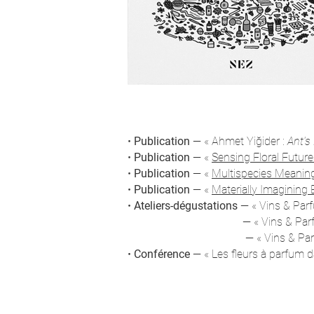
•
Publication
—
« Ahmet Yiğider :
Ant's
•
Publication
—
«
Sensing Floral Future
•
Publication
—
«
Multispecies Meaning
•
Publication
—
«
Materially Imagining
•
Ateliers-d
égustations
—
« Vins & Pa
—
« Vins & Pa
—
« Vins & Pa
•
Conférence
—
« Les fleurs à parfum d