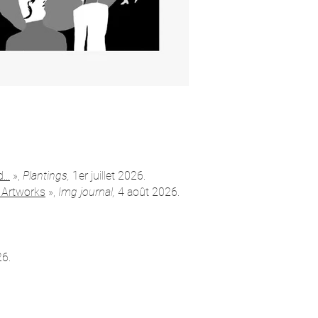
..
»,
Plantings,
1er juillet 2026.
e Artworks
»,
Img journal
,
4 août 2026.
26.